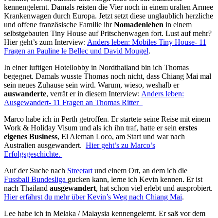
kennengelernt. Damals reisten die Vier noch in einem uralten Armee
Krankenwagen durch Europa. Jetzt setzt diese unglaublich herzliche
und offene französische Familie ihr
Nomadenleben
in einem
selbstgebauten Tiny House auf Pritschenwagen fort. Lust auf mehr?
Hier geht’s zum Interview:
Anders leben: Mobiles Tiny House- 11
Fragen an Pauline le Bellec und David Mougel
.
In einer luftigen Hotellobby in Nordthailand bin ich Thomas
begegnet. Damals wusste Thomas noch nicht, dass Chiang Mai mal
sein neues Zuhause sein wird. Warum, wieso, weshalb er
auswanderte
, verrät er in diesem Interview:
Anders leben:
Ausgewandert- 11 Fragen an Thomas Ritter
Marco habe ich in Perth getroffen. Er startete seine Reise mit einem
Work & Holiday Visum und als ich ihn traf, hatte er sein
erstes
eigenes Business
, El Aleman Loco, am Start und war nach
Australien ausgewandert.
Hier geht’s zu Marco’s
Erfolgsgeschichte.
Auf der Suche nach
Streetart
und einem Ort, an dem ich die
Fussball Bundesliga
gucken kann, lerne ich Kevin kennen. Er ist
nach Thailand
ausgewandert
, hat schon viel erlebt und ausprobiert.
Hier erfährst du mehr über Kevin’s Weg nach Chiang Mai
.
Lee habe ich in Melaka / Malaysia kennengelernt. Er saß vor dem