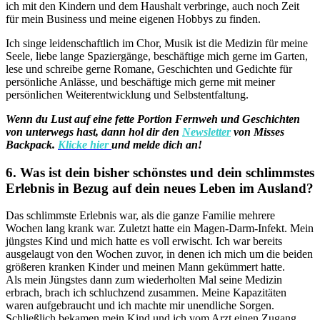
ich mit den Kindern und dem Haushalt verbringe, auch noch Zeit
für mein Business und meine eigenen Hobbys zu finden.
Ich singe leidenschaftlich im Chor, Musik ist die Medizin für meine
Seele, liebe lange Spaziergänge, beschäftige mich gerne im Garten,
lese und schreibe gerne Romane, Geschichten und Gedichte für
persönliche Anlässe, und beschäftige mich gerne mit meiner
persönlichen Weiterentwicklung und Selbstentfaltung.
Wenn du Lust auf eine fette Portion Fernweh und Geschichten
von unterwegs hast, dann hol dir den
Newsletter
von Misses
Backpack.
Klicke hier
und melde dich an!
6. Was ist dein bisher schönstes und dein schlimmstes
Erlebnis in Bezug auf dein neues Leben im Ausland?
Das schlimmste Erlebnis war, als die ganze Familie mehrere
Wochen lang krank war. Zuletzt hatte ein Magen-Darm-Infekt. Mein
jüngstes Kind und mich hatte es voll erwischt. Ich war bereits
ausgelaugt von den Wochen zuvor, in denen ich mich um die beiden
größeren kranken Kinder und meinen Mann gekümmert hatte.
Als mein Jüngstes dann zum wiederholten Mal seine Medizin
erbrach, brach ich schluchzend zusammen. Meine Kapazitäten
waren aufgebraucht und ich machte mir unendliche Sorgen.
Schließlich bekamen mein Kind und ich vom Arzt einen Zugang