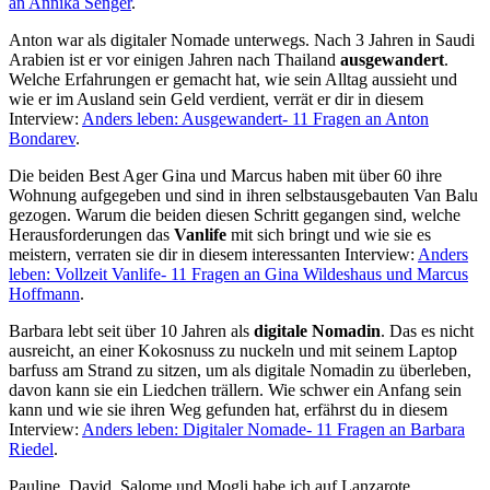
an Annika Senger
.
Anton war als digitaler Nomade unterwegs. Nach 3 Jahren in Saudi
Arabien ist er vor einigen Jahren nach Thailand
ausgewandert
.
Welche Erfahrungen er gemacht hat, wie sein Alltag aussieht und
wie er im Ausland sein Geld verdient, verrät er dir in diesem
Interview:
Anders leben: Ausgewandert- 11 Fragen an Anton
Bondarev
.
Die beiden Best Ager Gina und Marcus haben mit über 60 ihre
Wohnung aufgegeben und sind in ihren selbstausgebauten Van Balu
gezogen. Warum die beiden diesen Schritt gegangen sind, welche
Herausforderungen das
Vanlife
mit sich bringt und wie sie es
meistern, verraten sie dir in diesem interessanten Interview:
Anders
leben: Vollzeit Vanlife- 11 Fragen an Gina Wildeshaus und Marcus
Hoffmann
.
Barbara lebt seit über 10 Jahren als
digitale Nomadin
. Das es nicht
ausreicht, an einer Kokosnuss zu nuckeln und mit seinem Laptop
barfuss am Strand zu sitzen, um als digitale Nomadin zu überleben,
davon kann sie ein Liedchen trällern. Wie schwer ein Anfang sein
kann und wie sie ihren Weg gefunden hat, erfährst du in diesem
Interview:
Anders leben: Digitaler Nomade- 11 Fragen an Barbara
Riedel
.
Pauline, David, Salome und Mogli habe ich auf Lanzarote