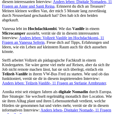
diesem interessanten Interview:
Anders leben: Digitale Nomaden- 11
Fragen an Anne und Santi Reina
. Erinnerst du dich an Treasure?
Meinen kleinen weißen Van, der mich 5 Monate lang zuverlässig
durch Neuseeland geschaukelt hat? Den hab ich den beiden
abgekauft.
Vanessa lebt im
Hochdachkombi
. Wie das
Vanlife
in einem
Microcamper
aussieht, verrät sie dir in diesem interessanten
Interview:
Anders leben: Vollzeit Vanlife im Hochdachkomi- 11
Fragen an Vanessa Seferin
. Freue dich auf Tipps, Erfahrungen und
Ideen, wie ein Leben auf kleinstem Raum auch für dich aussehen
könnte.
Steffi arbeitet Vollzeit als pädagogische Fachkraft in einem
Kindergarten. Sie wäre gerne viel mehr auf Reisen, aber da sich ihr
Job nicht remote machen lässt, hat sie sich überlegt, einfach ein
Teilzeit-Vanlife
in ihrem VW-Bus Fred zu starten. Wie und ob das
funktioniert, verrät sie dir in diesem inspirierenden Interview:
Anders leben: Teilzeit-Vanlife- 11 Fragen an Stefanie Armbruster
.
Annika reist seit einigen Jahren als
digitale Nomadin
durch Europa.
Ihre Strategie: Sie wechselt regelmäßig monatlich ihre Location. Wie
sie ihren Alltag plant und ihren Lebensunterhalt verdient, welche
Hürden sie genommen hat und vieles mehr, verrät sie dir in diesem
informativen Interview:
Anders leben- Digitaler Nomade- 11 Fragen