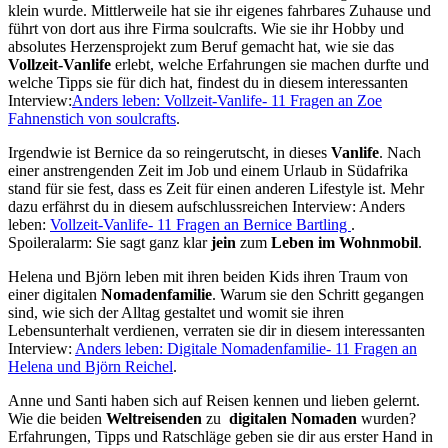
klein wurde. Mittlerweile hat sie ihr eigenes fahrbares Zuhause und
führt von dort aus ihre Firma soulcrafts. Wie sie ihr Hobby und
absolutes Herzensprojekt zum Beruf gemacht hat, wie sie das
Vollzeit-Vanlife
erlebt, welche Erfahrungen sie machen durfte und
welche Tipps sie für dich hat, findest du in diesem interessanten
Interview:
Anders leben: Vollzeit-Vanlife- 11 Fragen an Zoe
Fahnenstich von soulcrafts
.
Irgendwie ist Bernice da so reingerutscht, in dieses
Vanlife
. Nach
einer anstrengenden Zeit im Job und einem Urlaub in Südafrika
stand für sie fest, dass es Zeit für einen anderen Lifestyle ist. Mehr
dazu erfährst du in diesem aufschlussreichen Interview: Anders
leben:
Vollzeit-Vanlife- 11 Fragen an Bernice Bartling
.
Spoileralarm: Sie sagt ganz klar
jein
zum
Leben im Wohnmobil
.
Helena und Björn leben mit ihren beiden Kids ihren Traum von
einer digitalen
Nomadenfamilie
. Warum sie den Schritt gegangen
sind, wie sich der Alltag gestaltet und womit sie ihren
Lebensunterhalt verdienen, verraten sie dir in diesem interessanten
Interview:
Anders leben: Digitale Nomadenfamilie- 11 Fragen an
Helena und Björn Reichel
.
Anne und Santi haben sich auf Reisen kennen und lieben gelernt.
Wie die beiden
Weltreisenden
zu
digitalen Nomaden
wurden?
Erfahrungen, Tipps und Ratschläge geben sie dir aus erster Hand in