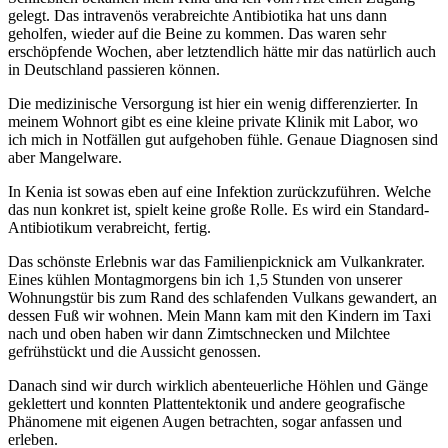
gelegt. Das intravenös verabreichte Antibiotika hat uns dann
geholfen, wieder auf die Beine zu kommen. Das waren sehr
erschöpfende Wochen, aber letztendlich hätte mir das natürlich auch
in Deutschland passieren können.
Die medizinische Versorgung ist hier ein wenig differenzierter. In
meinem Wohnort gibt es eine kleine private Klinik mit Labor, wo
ich mich in Notfällen gut aufgehoben fühle. Genaue Diagnosen sind
aber Mangelware.
In Kenia ist sowas eben auf eine Infektion zurückzuführen. Welche
das nun konkret ist, spielt keine große Rolle. Es wird ein Standard-
Antibiotikum verabreicht, fertig.
Das schönste Erlebnis war das Familienpicknick am Vulkankrater.
Eines kühlen Montagmorgens bin ich 1,5 Stunden von unserer
Wohnungstür bis zum Rand des schlafenden Vulkans gewandert, an
dessen Fuß wir wohnen. Mein Mann kam mit den Kindern im Taxi
nach und oben haben wir dann Zimtschnecken und Milchtee
gefrühstückt und die Aussicht genossen.
Danach sind wir durch wirklich abenteuerliche Höhlen und Gänge
geklettert und konnten Plattentektonik und andere geografische
Phänomene mit eigenen Augen betrachten, sogar anfassen und
erleben.