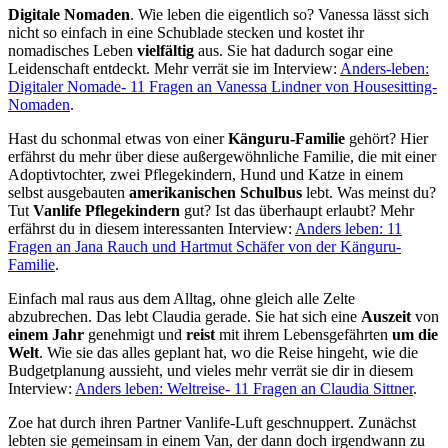
Digitale Nomaden
. Wie leben die eigentlich so?
Vanessa lässt sich
nicht so einfach in eine Schublade stecken und kostet ihr
nomadisches Leben
vielfältig
aus. Sie hat dadurch sogar eine
Leidenschaft entdeckt. Mehr verrät sie im Interview:
Anders-leben:
Digitaler Nomade- 11 Fragen an Vanessa Lindner von Housesitting-
Nomaden
.
Hast du schonmal etwas von einer
Känguru-Familie
gehört? Hier
erfährst du mehr über diese außergewöhnliche Familie, die mit einer
Adoptivtochter, zwei Pflegekindern, Hund und Katze in einem
selbst ausgebauten
amerikanischen Schulbus
lebt. Was meinst du?
Tut
Vanlife Pflegekindern
gut? Ist das überhaupt erlaubt? Mehr
erfährst du in diesem interessanten Interview:
Anders leben: 11
Fragen an Jana Rauch und Hartmut Schäfer von der Känguru-
Familie
.
Einfach mal raus aus dem Alltag, ohne gleich alle Zelte
abzubrechen. Das lebt Claudia gerade. Sie hat sich eine
Auszeit
von
einem Jahr
genehmigt und
reist
mit ihrem Lebensgefährten
um die
Welt
. Wie sie das alles geplant hat, wo die Reise hingeht, wie die
Budgetplanung aussieht, und vieles mehr verrät sie dir in diesem
Interview:
Anders leben: Weltreise- 11 Fragen an Claudia Sittner
.
Zoe hat durch ihren Partner Vanlife-Luft geschnuppert. Zunächst
lebten sie gemeinsam in einem Van, der dann doch irgendwann zu