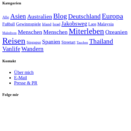
Kategorien
Europa
Asien
Blog
Deutschland
Australien
Alle
Jakobsweg
Gewinnspiele
Malaysia
Fußball
Laos
Irland
Israel
Miterleben
Menschen
Menschen
Ozeanien
Malediven
Reisen
Thailand
Spanien
Streetart
Singapur
Tauchen
Vanlife
Wandern
Kontakt
Über mich
E-Mail
Presse & PR
Folge mir