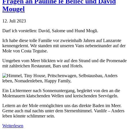
Fragen an Pauline le Bellec und David
–
11
Mougel
Fragen
an
12. Juli 2023
Barbara
Riedel“
Darf ich vorstellen: David, Salome und Hund Mogli.
Ich habe diese tolle Familie vor zweieinhalb Jahren auf Lanzarote
kennengelernt. Wir standen mit unseren Vans nebeneinander auf der
Mole von Costa Teguise.
Umgeben vom Meer blickten wir auf den Strand und die Promenade
mit zahlreichen Restaurant, Bars und Hotels.
Ein Lichtermeer nach Sonnenuntergang, begleitet von den an die
Molemauern klatschenden Wellen und kreischenden Seevögeln.
Leitern an der Mole ermöglichten uns das direkte Baden im Meer.
Gerne auch mal nachts unter dem Sternenhimmel. Vanlife – Anders
leben könnte schlimmer sein.
„Anders
Weiterlesen