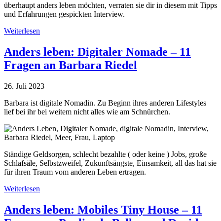
überhaupt anders leben möchten, verraten sie dir in diesem mit Tipps
und Erfahrungen gespickten Interview.
„Anders
Weiterlesen
leben:
Vollzeit-
Anders leben: Digitaler Nomade – 11
Vanlife
Fragen an Barbara Riedel
im
selbst
ausgebauten
26. Juli 2023
Kastenwagen-
11
Barbara ist digitale Nomadin. Zu Beginn ihres anderen Lifestyles
Fragen
lief bei ihr bei weitem nicht alles wie am Schnürchen.
an
Gina
Wildeshaus
&
Ständige Geldsorgen, schlecht bezahlte ( oder keine ) Jobs, große
Marcus
Schlafsäle, Selbstzweifel, Zukunftsängste, Einsamkeit, all das hat sie
Hoffmann
für ihren Traum vom anderen Leben ertragen.
von
2
„Anders
Weiterlesen
on
leben:
the
Digitaler
Anders leben: Mobiles Tiny House – 11
go“
Nomade