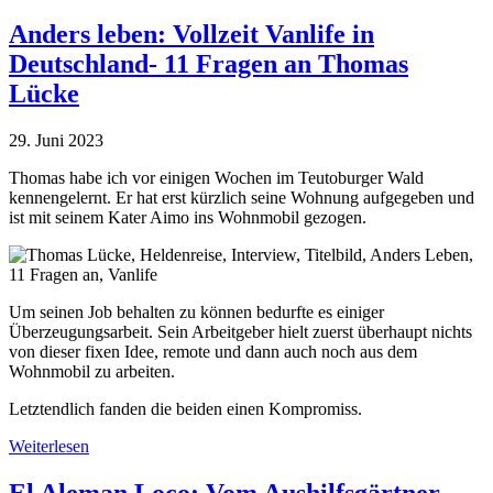
leben:
Mobiles
Anders leben: Vollzeit Vanlife in
Tiny
Deutschland- 11 Fragen an Thomas
House
–
Lücke
11
Fragen
29. Juni 2023
an
Pauline
Thomas habe ich vor einigen Wochen im Teutoburger Wald
le
kennengelernt. Er hat erst kürzlich seine Wohnung aufgegeben und
Bellec
ist mit seinem Kater Aimo ins Wohnmobil gezogen.
und
David
Mougel“
Um seinen Job behalten zu können bedurfte es einiger
Überzeugungsarbeit. Sein Arbeitgeber hielt zuerst überhaupt nichts
von dieser fixen Idee, remote und dann auch noch aus dem
Wohnmobil zu arbeiten.
Letztendlich fanden die beiden einen Kompromiss.
„Anders
Weiterlesen
leben:
Vollzeit