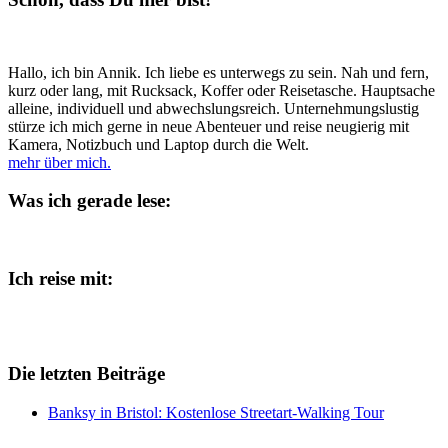
und
Stullenschmierer
zum
eigenen
Hallo, ich bin Annik. Ich liebe es unterwegs zu sein. Nah und fern,
Business!“
kurz oder lang, mit Rucksack, Koffer oder Reisetasche. Hauptsache
alleine, individuell und abwechslungsreich. Unternehmungslustig
stürze ich mich gerne in neue Abenteuer und reise neugierig mit
Kamera, Notizbuch und Laptop durch die Welt.
mehr über mich.
Was ich gerade lese:
Ich reise mit:
Die letzten Beiträge
Banksy in Bristol: Kostenlose Streetart-Walking Tour