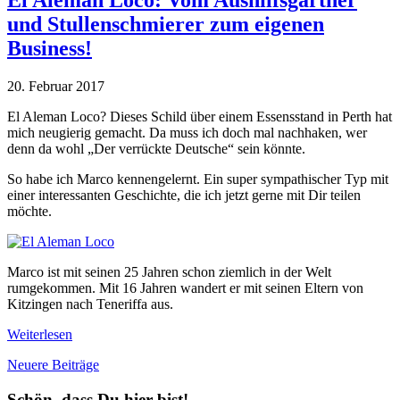
El Aleman Loco: Vom Aushilfsgärtner
Vanlife
und Stullenschmierer zum eigenen
in
Deutschland-
Business!
11
Fragen
20. Februar 2017
an
Thomas
El Aleman Loco? Dieses Schild über einem Essensstand in Perth hat
Lücke“
mich neugierig gemacht. Da muss ich doch mal nachhaken, wer
denn da wohl „Der verrückte Deutsche“ sein könnte.
So habe ich Marco kennengelernt. Ein super sympathischer Typ mit
einer interessanten Geschichte, die ich jetzt gerne mit Dir teilen
möchte.
Marco ist mit seinen 25 Jahren schon ziemlich in der Welt
rumgekommen. Mit 16 Jahren wandert er mit seinen Eltern von
Kitzingen nach Teneriffa aus.
„El
Weiterlesen
Aleman
Beitragsnavigation
Neuere Beiträge
Loco:
Vom
Schön, dass Du hier bist!
Aushilfsgärtner