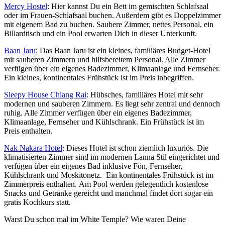
Mercy Hostel
: Hier kannst Du ein Bett im gemischten Schlafsaal
oder im Frauen-Schlafsaal buchen. Außerdem gibt es Doppelzimmer
mit eigenem Bad zu buchen. Saubere Zimmer, nettes Personal, ein
Billardtisch und ein Pool erwarten Dich in dieser Unterkunft.
Baan Jaru
: Das Baan Jaru ist ein kleines, familiäres Budget-Hotel
mit sauberen Zimmern und hilfsbereitem Personal. Alle Zimmer
verfügen über ein eigenes Badezimmer, Klimaanlage und Fernseher.
Ein kleines, kontinentales Frühstück ist im Preis inbegriffen.
Sleepy House Chiang Rai
: Hübsches, familiäres Hotel mit sehr
modernen und sauberen Zimmern. Es liegt sehr zentral und dennoch
ruhig. Alle Zimmer verfügen über ein eigenes Badezimmer,
Klimaanlage, Fernseher und Kühlschrank. Ein Frühstück ist im
Preis enthalten.
Nak Nakara Hotel
: Dieses Hotel ist schon ziemlich luxuriös. Die
klimatisierten Zimmer sind im modernen Lanna Stil eingerichtet und
verfügen über ein eigenes Bad inklusive Fön, Fernseher,
Kühlschrank und Moskitonetz. Ein kontinentales Frühstück ist im
Zimmerpreis enthalten. Am Pool werden gelegentlich kostenlose
Snacks und Getränke gereicht und manchmal findet dort sogar ein
gratis Kochkurs statt.
Warst Du schon mal im White Temple? Wie waren Deine