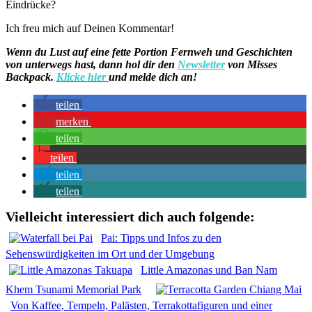
Eindrücke?
Ich freu mich auf Deinen Kommentar!
Wenn du Lust auf eine fette Portion Fernweh und Geschichten
von unterwegs hast, dann hol dir den
Newsletter
von Misses
Backpack.
Klicke hier
und melde dich an!
teilen
merken
teilen
teilen
teilen
teilen
Vielleicht interessiert dich auch folgende:
Pai: Tipps und Infos zu den
Sehenswürdigkeiten im Ort und der Umgebung
Little Amazonas und Ban Nam
Khem Tsunami Memorial Park
Von Kaffee, Tempeln, Palästen, Terrakottafiguren und einer