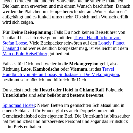
neben Drucken und anderen Souvenirs, kleine silberne Plättchen.
Die kann man erwerben und mit einem Wunsch beschriften. Danach
werden die Plättchen im Tempelbereich oder an „Wunschbäumen“
aufgehängt und es funkelt umso mehr. Ob sich mein Wunsch erfüllt
wird sich zeigen.
Für Deine Reiseplanung:
Falls Du noch keinen Reiseführer von
Thailand hast- ich reise gerne mit den
Travel Handbüchern von
Stefan Loose
. Viele Backpacker schwören auf den
Lonely Planet
Thailand
und wer es deutlich kompakter mag, ist vielleicht mit dem
Marco Polo Reiseführer
gut bedient.
Falls es für Dich noch weiter in die
Mekongregion
geht, also
Richtung
Laos, Kambodscha
oder
Vietnam,
ist das
Travel
Handbuch von Stefan Loose, Südostasien- Die Mekongregion
,
bestimmt sehr nützlich und hilfreich für Dich.
Du suchst noch ein
Hostel
oder
Hotel
in
Chiang Rai
? Folgende
Unterkünfte
sind
sehr beliebt
und
bestens bewertet
:
Spinomad Hostel
: Neben Betten im gemischten Schlafsaal und in
einem Schlafsaal für Frauen gibt es auch Doppelzimmer mit
Gemeinschaftsbad oder eigenem Bad. Die Unterkunft ist blitzsauber,
hat freundliches und hilfsbereites Personal und sogar das Frühstück
ist im Preis enthalten.