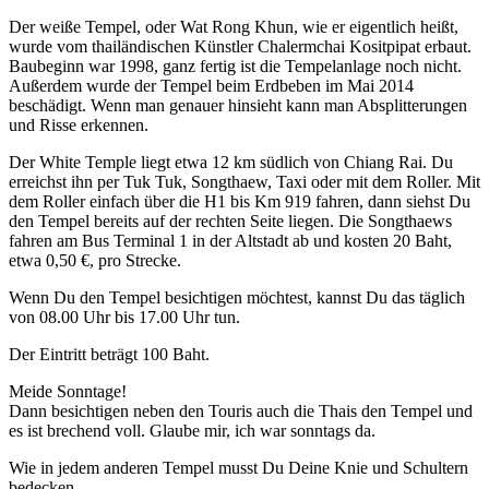
Der weiße Tempel, oder Wat Rong Khun, wie er eigentlich heißt,
wurde vom thailändischen Künstler Chalermchai Kositpipat erbaut.
Baubeginn war 1998, ganz fertig ist die Tempelanlage noch nicht.
Außerdem wurde der Tempel beim Erdbeben im Mai 2014
beschädigt. Wenn man genauer hinsieht kann man Absplitterungen
und Risse erkennen.
Der White Temple liegt etwa 12 km südlich von Chiang Rai. Du
erreichst ihn per Tuk Tuk, Songthaew, Taxi oder mit dem Roller. Mit
dem Roller einfach über die H1 bis Km 919 fahren, dann siehst Du
den Tempel bereits auf der rechten Seite liegen. Die Songthaews
fahren am Bus Terminal 1 in der Altstadt ab und kosten 20 Baht,
etwa 0,50 €, pro Strecke.
Wenn Du den Tempel besichtigen möchtest, kannst Du das täglich
von 08.00 Uhr bis 17.00 Uhr tun.
Der Eintritt beträgt 100 Baht.
Meide Sonntage!
Dann besichtigen neben den Touris auch die Thais den Tempel und
es ist brechend voll. Glaube mir, ich war sonntags da.
Wie in jedem anderen Tempel musst Du Deine Knie und Schultern
bedecken.