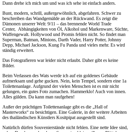
Dann drehe ich mich um und was ich sehe ist einfach anders.
Bunt, modern, schrill, außergewöhnlich, abgefahren. Schwer zu
beschreiben das Wandgemälde an der Rückwand. Es zeigt die
Dämonen unserer Welt: 9/11 – das brennende World Trade
Center, Abhängigkeiten von Öl, Alkohol und Markenware, Süchte,
Waffengewalt. Hollywood und Promis fehlen nicht. So findet man
Superman, Batman, Minions, Darth Vader, Harry Potter, Johnny
Depp, Michael Jackson, Kung Fu Panda und vieles mehr. Es wird
ständig erweitert.
Das Fotografieren war leider nicht erlaubt. Daher gibt es keine
Bilder.
Beim Verlassen des Wats werde ich auf ein goldenes Gebäude
aufmerksam und gehe gucken. Nein, kein Tempel, sondern eine 1a
Toilettenanlage. Aufgrund der vielen Menschen ist es mir nicht
gelungen, ein gutes Foto zumachen. Hammerklo! Auch von innen.
Alles gülden. Da kann man raufgehen!
Außer der prächtigen Toilettenanlage gibt es die „Hall of
Masterworks“ zu besichtigen. Eine Galerie, in der weitere Arbeiten
des thailändischen Künstlers Kositpipat ausgestellt sind.
Natürlich dürfen Souvenierstände nicht fehlen. Eine nette Idee sind,