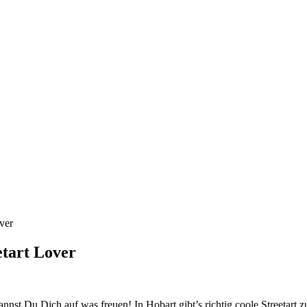
ver
etart Lover
nst Du Dich auf was freuen! In Hobart gibt’s richtig coole Streetart z