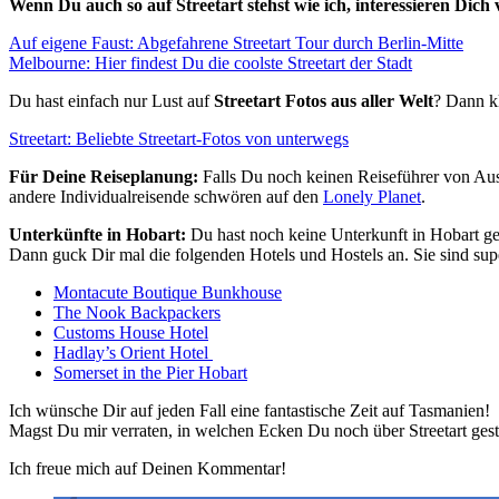
Wenn Du auch so auf Streetart stehst wie ich, interessieren Dich v
Auf eigene Faust: Abgefahrene Streetart Tour durch Berlin-Mitte
Melbourne: Hier findest Du die coolste Streetart der Stadt
Du hast einfach nur Lust auf
Streetart Fotos aus aller Welt
? Dann kl
Streetart: Beliebte Streetart-Fotos von unterwegs
Für Deine Reiseplanung:
Falls Du noch keinen Reiseführer von Aust
andere Individualreisende schwören auf den
Lonely Planet
.
Unterkünfte in Hobart:
Du hast noch keine Unterkunft in Hobart g
Dann guck Dir mal die folgenden Hotels und Hostels an. Sie sind sup
Montacute Boutique Bunkhouse
The Nook Backpackers
Customs House Hotel
Hadlay’s Orient Hotel
Somerset in the Pier Hobart
Ich wünsche Dir auf jeden Fall eine fantastische Zeit auf Tasmanien!
Magst Du mir verraten, in welchen Ecken Du noch über Streetart gesto
Ich freue mich auf Deinen Kommentar!