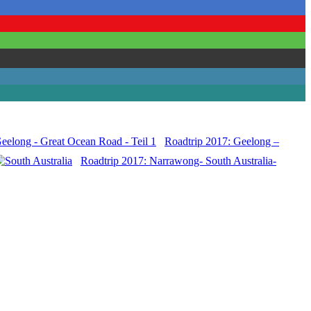
Roadtrip 2017: Geelong –
Roadtrip 2017: Narrawong- South Australia-