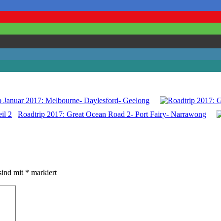
p Januar 2017: Melbourne- Daylesford- Geelong
Roadtrip 2017: Great Ocean Road 2- Port Fairy- Narrawong
sind mit
*
markiert