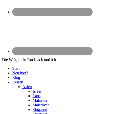
Die Welt, mein Rucksack und ich
Start
Neu hier?
Blog
Reisen
Asien
Israel
Laos
Malaysia
Malediven
Singapur