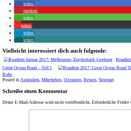
teilen
merken
teilen
teilen
teilen
teilen
Vielleicht interessiert dich auch folgende:
Roadtri
Great Ocean Road – Teil 1
Robe
Posted in
Australien
,
Miterleben
,
Ozeanien
,
Reisen
,
Streetart
Schreibe einen Kommentar
Deine E-Mail-Adresse wird nicht veröffentlicht.
Erforderliche Felder 