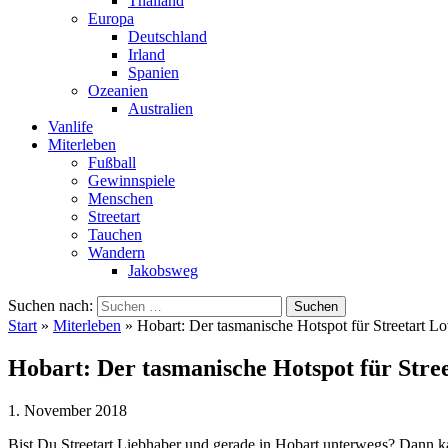
Thailand
Europa
Deutschland
Irland
Spanien
Ozeanien
Australien
Vanlife
Miterleben
Fußball
Gewinnspiele
Menschen
Streetart
Tauchen
Wandern
Jakobsweg
Suchen nach:
Start
»
Miterleben
»
Hobart: Der tasmanische Hotspot für Streetart Lo
Hobart: Der tasmanische Hotspot für Stre
1. November 2018
Bist Du Streetart Liebhaber und gerade in Hobart unterwegs? Dann kan