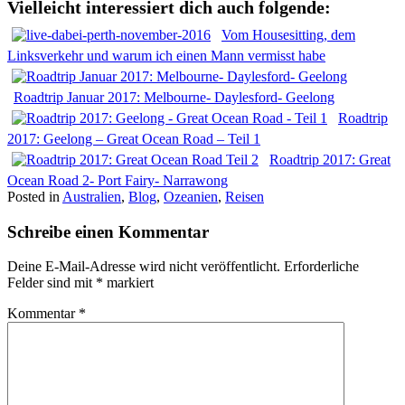
Vielleicht interessiert dich auch folgende:
Vom Housesitting, dem
Linksverkehr und warum ich einen Mann vermisst habe
Roadtrip Januar 2017: Melbourne- Daylesford- Geelong
Roadtrip
2017: Geelong – Great Ocean Road – Teil 1
Roadtrip 2017: Great
Ocean Road 2- Port Fairy- Narrawong
Posted in
Australien
,
Blog
,
Ozeanien
,
Reisen
Schreibe einen Kommentar
Deine E-Mail-Adresse wird nicht veröffentlicht.
Erforderliche
Felder sind mit
*
markiert
Kommentar
*