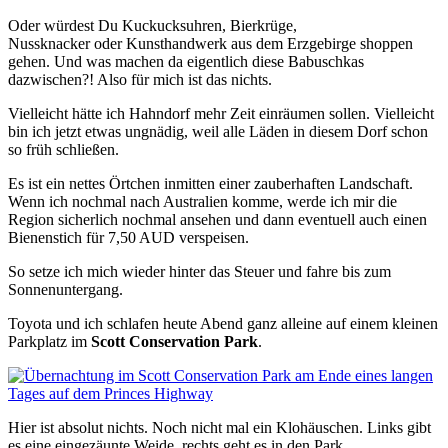
Oder würdest Du Kuckucksuhren, Bierkrüge,
Nussknacker oder Kunsthandwerk aus dem Erzgebirge shoppen
gehen. Und was machen da eigentlich diese Babuschkas
dazwischen?! Also für mich ist das nichts.
Vielleicht hätte ich Hahndorf mehr Zeit einräumen sollen. Vielleicht
bin ich jetzt etwas ungnädig, weil alle Läden in diesem Dorf schon
so früh schließen.
Es ist ein nettes Örtchen inmitten einer zauberhaften Landschaft.
Wenn ich nochmal nach Australien komme, werde ich mir die
Region sicherlich nochmal ansehen und dann eventuell auch einen
Bienenstich für 7,50 AUD verspeisen.
So setze ich mich wieder hinter das Steuer und fahre bis zum
Sonnenuntergang.
Toyota und ich schlafen heute Abend ganz alleine auf einem kleinen
Parkplatz im
Scott Conservation Park
.
Hier ist absolut nichts. Noch nicht mal ein Klohäuschen. Links gibt
es eine eingezäunte Weide, rechts geht es in den Park.