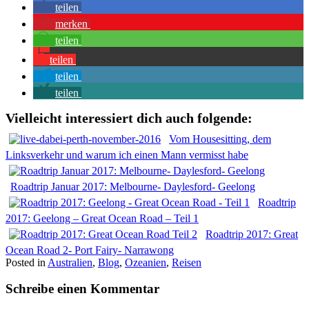
teilen
merken
teilen
teilen
teilen
teilen
Vielleicht interessiert dich auch folgende:
Vom Housesitting, dem
Linksverkehr und warum ich einen Mann vermisst habe
Roadtrip Januar 2017: Melbourne- Daylesford- Geelong
Roadtrip
2017: Geelong – Great Ocean Road – Teil 1
Roadtrip 2017: Great
Ocean Road 2- Port Fairy- Narrawong
Posted in
Australien
,
Blog
,
Ozeanien
,
Reisen
Schreibe einen Kommentar