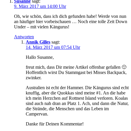
Susanne
sagt:
9. März 2017 um 14:00 Uhr
Oh, wie schön, dass ich dich gefunden habe! Werde von nun
an häufiger hier vorbeischauen … Noch eine tolle Zeit Down
Under – mit vielen Kängurus!
Antworten
Annik Gilles
sagt:
14. März 2017 um 07:54 Uhr
Hallo Susanne,
freut mich, dass Dir meine Artikel offenbar gefallen 🙂
Hoffentlich wirst Du Stammgast bei Misses Backpack,
zwinker.
Australien ist echt der Hammer. Die Kängurus sind echt
knuffig, aber die Quokkas sind meine #1. An die habe
ich mein Herzchen auf Rottnest Island verloren. Koalas
sind auch nah dran an Platz 1. Ach, und dann die Natur,
die Strände, die Menschen und das Leben im
Campervan.
Danke für Deinen Kommentar!