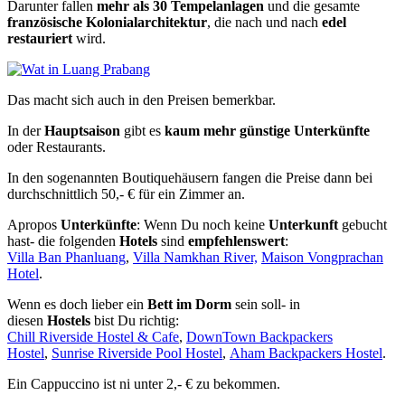
Darunter fallen
mehr als 30 Tempelanlagen
und die gesamte
französische Kolonialarchitektur
, die nach und nach
edel
restauriert
wird.
Das macht sich auch in den Preisen bemerkbar.
In der
Hauptsaison
gibt es
kaum mehr günstige Unterkünfte
oder Restaurants.
In den sogenannten Boutiquehäusern fangen die Preise dann bei
durchschnittlich 50,- € für ein Zimmer an.
Apropos
Unterkünfte
: Wenn Du noch keine
Unterkunft
gebucht
hast- die folgenden
Hotels
sind
empfehlenswert
:
Villa Ban Phanluang
,
Villa Namkhan River,
Maison Vongprachan
Hotel
.
Wenn es doch lieber ein
Bett im Dorm
sein soll- in
diesen
Hostels
bist Du richtig:
Chill Riverside Hostel & Cafe
,
DownTown Backpackers
Hostel
,
Sunrise Riverside Pool Hostel
,
Aham Backpackers Hostel
.
Ein Cappuccino ist ni unter 2,- € zu bekommen.