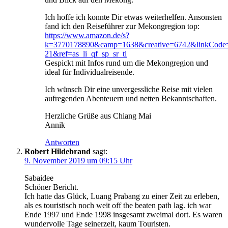
Ich hoffe ich konnte Dir etwas weiterhelfen. Ansonsten
fand ich den Reiseführer zur Mekongregion top:
https://www.amazon.de/s?
k=3770178890&camp=1638&creative=6742&linkCode=u
21&ref=as_li_qf_sp_sr_tl
Gespickt mit Infos rund um die Mekongregion und
ideal für Individualreisende.
Ich wünsch Dir eine unvergessliche Reise mit vielen
aufregenden Abenteuern und netten Bekanntschaften.
Herzliche Grüße aus Chiang Mai
Annik
Antworten
Robert Hildebrand
sagt:
9. November 2019 um 09:15 Uhr
Sabaidee
Schöner Bericht.
Ich hatte das Glück, Luang Prabang zu einer Zeit zu erleben,
als es touristisch noch weit off the beaten path lag. ich war
Ende 1997 und Ende 1998 insgesamt zweimal dort. Es waren
wundervolle Tage seinerzeit, kaum Touristen.