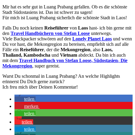
Mir hat es sehr gut in Luang Prabang gefallen. Ob es die schönste
Stadt Südostasiens ist. Das ist schwer zu sagen!
Für mich ist Luang Prabang sicherlich die schönste Stadt in Laos!
Falls Du noch keinen
Reiseführer
von
Laos
hast- ich bin gerne mit
den
Travel Handbüchern von Stefan Loose
unterwegs.
Viele Backpacker schwören auf den
Lonely Planet Laos
und wenn
Du vor hast, die Mekongregion zu bereisen, empfiehlt sich auf alle
Fälle ein
Reiseführer
, der die
Mekongregion
, also
Laos,
Thailand, Kambodscha
und
Vietnam
abdeckt. Da bin ich auch
mit dem
Travel Handbuch von Stefan Loose, Südostasien- Die
Mekongregion
, super gereist.
Warst Du schonmal in Luang Prabang? An welche Highlights
erinnerst Du Dich gerne zurück?
Ich freu mich über Deinen Kommentar!
teilen
merken
teilen
teilen
teilen