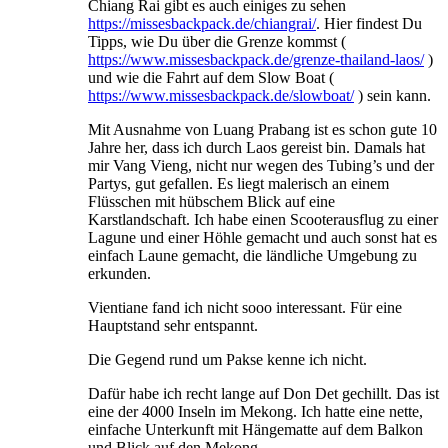
Chiang Rai gibt es auch einiges zu sehen
https://missesbackpack.de/chiangrai/
. Hier findest Du
Tipps, wie Du über die Grenze kommst (
https://www.missesbackpack.de/grenze-thailand-laos/
)
und wie die Fahrt auf dem Slow Boat (
https://www.missesbackpack.de/slowboat/
) sein kann.
Mit Ausnahme von Luang Prabang ist es schon gute 10
Jahre her, dass ich durch Laos gereist bin. Damals hat
mir Vang Vieng, nicht nur wegen des Tubing’s und der
Partys, gut gefallen. Es liegt malerisch an einem
Flüsschen mit hübschem Blick auf eine
Karstlandschaft. Ich habe einen Scooterausflug zu einer
Lagune und einer Höhle gemacht und auch sonst hat es
einfach Laune gemacht, die ländliche Umgebung zu
erkunden.
Vientiane fand ich nicht sooo interessant. Für eine
Hauptstand sehr entspannt.
Die Gegend rund um Pakse kenne ich nicht.
Dafür habe ich recht lange auf Don Det gechillt. Das ist
eine der 4000 Inseln im Mekong. Ich hatte eine nette,
einfache Unterkunft mit Hängematte auf dem Balkon
und Blick auf den Mekong.