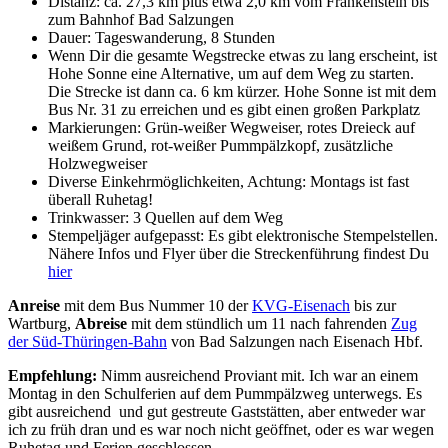
Distanz: ca. 27,3 km plus etwa 2,0 km vom Frankenstein bis
zum Bahnhof Bad Salzungen
Dauer: Tageswanderung, 8 Stunden
Wenn Dir die gesamte Wegstrecke etwas zu lang erscheint, ist
Hohe Sonne eine Alternative, um auf dem Weg zu starten.
Die Strecke ist dann ca. 6 km kürzer. Hohe Sonne ist mit dem
Bus Nr. 31 zu erreichen und es gibt einen großen Parkplatz
Markierungen: Grün-weißer Wegweiser, rotes Dreieck auf
weißem Grund, rot-weißer Pummpälzkopf, zusätzliche
Holzwegweiser
Diverse Einkehrmöglichkeiten, Achtung: Montags ist fast
überall Ruhetag!
Trinkwasser: 3 Quellen auf dem Weg
Stempeljäger aufgepasst: Es gibt elektronische Stempelstellen.
Nähere Infos und Flyer über die Streckenführung findest Du
hier
Anreise
mit dem Bus Nummer 10 der
KVG-Eisenach
bis zur
Wartburg,
Abreise
mit dem stündlich um 11 nach fahrenden
Zug
der Süd-Thüringen-Bahn
von Bad Salzungen nach Eisenach Hbf.
Empfehlung:
Nimm ausreichend Proviant mit. Ich war an einem
Montag in den Schulferien auf dem Pummpälzweg unterwegs. Es
gibt ausreichend und gut gestreute Gaststätten, aber entweder war
ich zu früh dran und es war noch nicht geöffnet, oder es war wegen
Ruhetag und Ferien geschlossen.