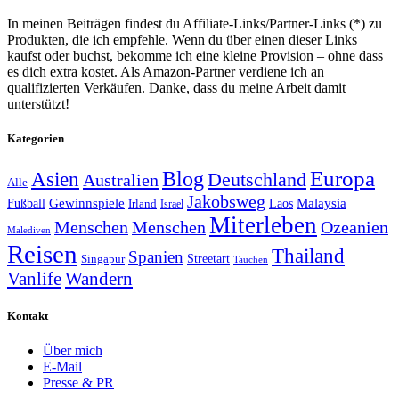
In meinen Beiträgen findest du Affiliate-Links/Partner-Links (*) zu
Produkten, die ich empfehle. Wenn du über einen dieser Links
kaufst oder buchst, bekomme ich eine kleine Provision – ohne dass
es dich extra kostet. Als Amazon-Partner verdiene ich an
qualifizierten Verkäufen. Danke, dass du meine Arbeit damit
unterstützt!
Kategorien
Europa
Asien
Blog
Deutschland
Australien
Alle
Jakobsweg
Gewinnspiele
Malaysia
Fußball
Laos
Irland
Israel
Miterleben
Menschen
Menschen
Ozeanien
Malediven
Reisen
Thailand
Spanien
Streetart
Singapur
Tauchen
Vanlife
Wandern
Kontakt
Über mich
E-Mail
Presse & PR