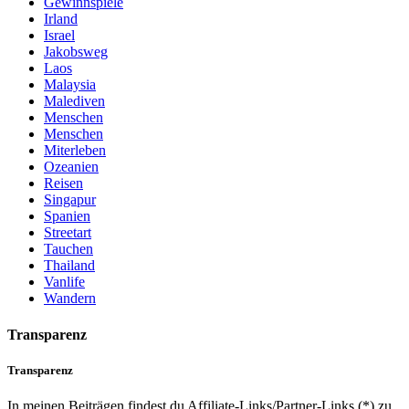
Gewinnspiele
Irland
Israel
Jakobsweg
Laos
Malaysia
Malediven
Menschen
Menschen
Miterleben
Ozeanien
Reisen
Singapur
Spanien
Streetart
Tauchen
Thailand
Vanlife
Wandern
Transparenz
Transparenz
In meinen Beiträgen findest du Affiliate-Links/Partner-Links (*) zu