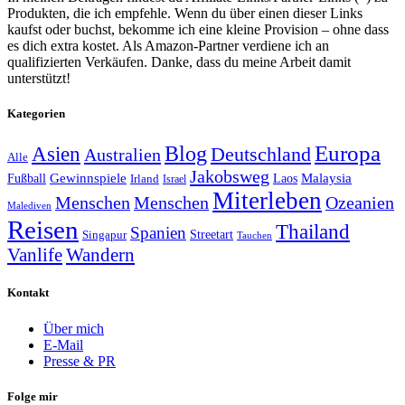
Produkten, die ich empfehle. Wenn du über einen dieser Links
kaufst oder buchst, bekomme ich eine kleine Provision – ohne dass
es dich extra kostet. Als Amazon-Partner verdiene ich an
qualifizierten Verkäufen. Danke, dass du meine Arbeit damit
unterstützt!
Kategorien
Europa
Asien
Blog
Deutschland
Australien
Alle
Jakobsweg
Gewinnspiele
Malaysia
Fußball
Laos
Irland
Israel
Miterleben
Menschen
Menschen
Ozeanien
Malediven
Reisen
Thailand
Spanien
Streetart
Singapur
Tauchen
Vanlife
Wandern
Kontakt
Über mich
E-Mail
Presse & PR
Folge mir