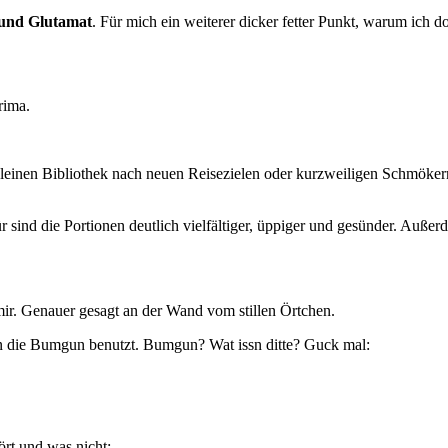
 und Glutamat
. Für mich ein weiterer dicker fetter Punkt, warum ich d
rima.
der kleinen Bibliothek nach neuen Reisezielen oder kurzweiligen Schmö
r sind die Portionen deutlich vielfältiger, üppiger und gesünder. Außer
 mir. Genauer gesagt an der Wand vom stillen Örtchen.
 man die Bumgun benutzt. Bumgun? Wat issn ditte? Guck mal:
ört und was nicht: