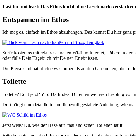
Last but not least: Das Ethos kocht ohne Geschmacksverstärker
Entspannen im Ethos
Ich mag es, einfach im Ethos abzuhängen. Das kannst Du hier ganz p
Surfe kostenlos mit relativ schnellen Wi-fi im Internet, stöbere in 
oder fülle Dein Tagebuch mit Deinen Erlebnissen.
Die Preise sind natürlich etwas höher als an den Garküchen, aber dafü
Toilette
Toilette? Echt jetzt? Yip! Da findest Du einen weiteren Liebling von
Dort hängt eine detaillierte und liebevoll gestaltete Anleitung, wie
Jetzt weißt Du, wie der Hase auf thailändischen Toiletten läuft.
Bitte beachte auch die Info, was so alles in ein thailändisches Klo geh