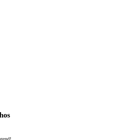
hos
egend!