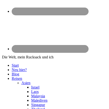
Die Welt, mein Rucksack und ich
Start
Neu hier?
Blog
Reisen
Asien
Israel
Laos
Malaysia
Malediven
Singapur