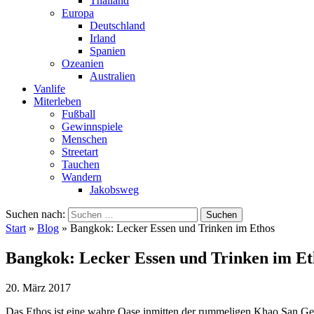
Thailand
Europa
Deutschland
Irland
Spanien
Ozeanien
Australien
Vanlife
Miterleben
Fußball
Gewinnspiele
Menschen
Streetart
Tauchen
Wandern
Jakobsweg
Suchen nach:
Start
»
Blog
»
Bangkok: Lecker Essen und Trinken im Ethos
Bangkok: Lecker Essen und Trinken im Et
20. März 2017
Das Ethos ist eine wahre Oase inmitten der rummeligen Khao San G