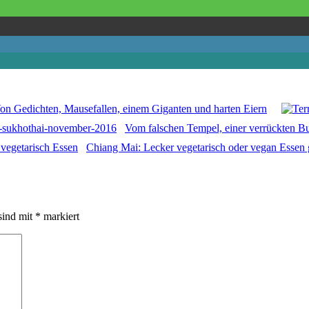
on Gedichten, Mausefallen, einem Giganten und harten Eiern
Vom falschen Tempel, einer verrückten Bu
Chiang Mai: Lecker vegetarisch oder vegan Essen
sind mit
*
markiert