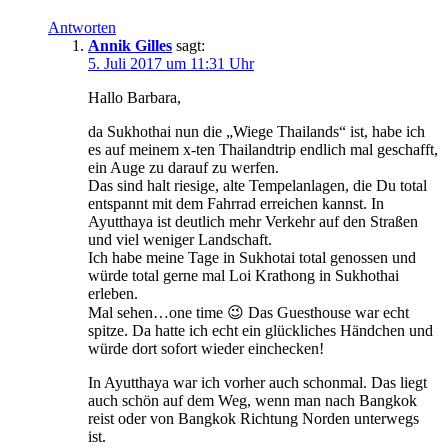
Antworten
Annik Gilles
sagt:
5. Juli 2017 um 11:31 Uhr
Hallo Barbara,
da Sukhothai nun die „Wiege Thailands“ ist, habe ich
es auf meinem x-ten Thailandtrip endlich mal geschafft,
ein Auge zu darauf zu werfen.
Das sind halt riesige, alte Tempelanlagen, die Du total
entspannt mit dem Fahrrad erreichen kannst. In
Ayutthaya ist deutlich mehr Verkehr auf den Straßen
und viel weniger Landschaft.
Ich habe meine Tage in Sukhotai total genossen und
würde total gerne mal Loi Krathong in Sukhothai
erleben.
Mal sehen…one time 😉 Das Guesthouse war echt
spitze. Da hatte ich echt ein glückliches Händchen und
würde dort sofort wieder einchecken!
In Ayutthaya war ich vorher auch schonmal. Das liegt
auch schön auf dem Weg, wenn man nach Bangkok
reist oder von Bangkok Richtung Norden unterwegs
ist.