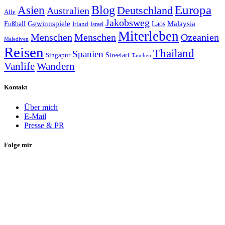
Europa
Asien
Blog
Deutschland
Australien
Alle
Jakobsweg
Gewinnspiele
Malaysia
Fußball
Laos
Irland
Israel
Miterleben
Menschen
Menschen
Ozeanien
Malediven
Reisen
Thailand
Spanien
Streetart
Singapur
Tauchen
Vanlife
Wandern
Kontakt
Über mich
E-Mail
Presse & PR
Folge mir