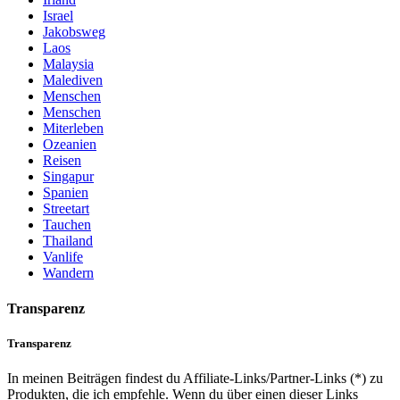
Israel
Jakobsweg
Laos
Malaysia
Malediven
Menschen
Menschen
Miterleben
Ozeanien
Reisen
Singapur
Spanien
Streetart
Tauchen
Thailand
Vanlife
Wandern
Transparenz
Transparenz
In meinen Beiträgen findest du Affiliate-Links/Partner-Links (*) zu
Produkten, die ich empfehle. Wenn du über einen dieser Links